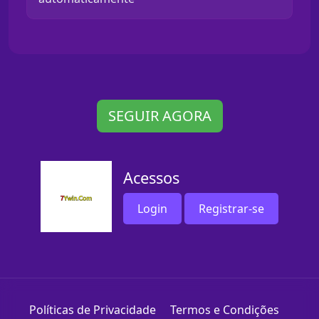
SEGUIR AGORA
Acessos
Login
Registrar-se
Políticas de Privacidade
Termos e Condições