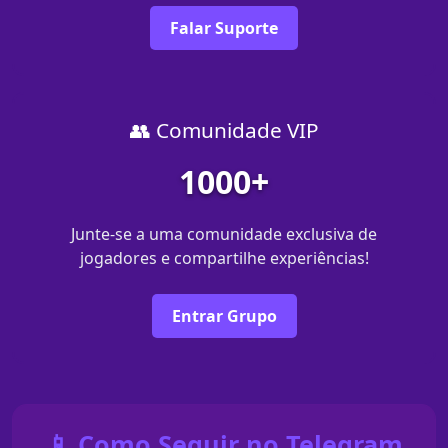
Falar Suporte
👥 Comunidade VIP
1000+
Junte-se a uma comunidade exclusiva de
jogadores e compartilhe experiências!
Entrar Grupo
📱 Como Seguir no Telegram