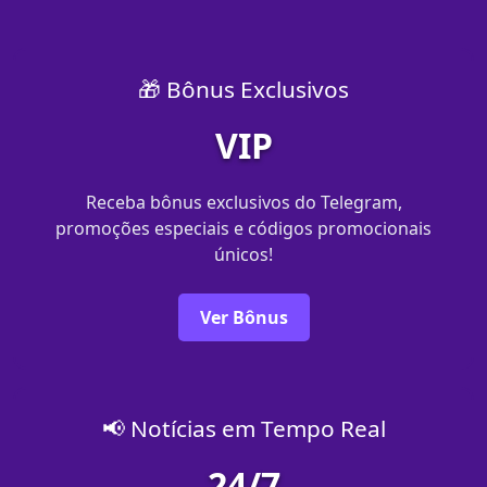
🎁 Bônus Exclusivos
VIP
Receba bônus exclusivos do Telegram,
promoções especiais e códigos promocionais
únicos!
Ver Bônus
📢 Notícias em Tempo Real
24/7