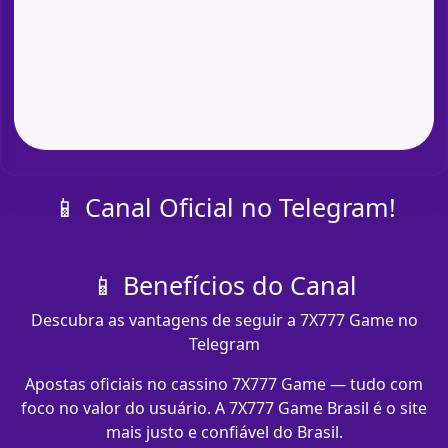
📱 Canal Oficial no Telegram!
📱 Benefícios do Canal
Descubra as vantagens de seguir a 7X777 Game no
Telegram
Apostas oficiais no cassino 7X777 Game — tudo com
foco no valor do usuário. A 7X777 Game Brasil é o site
mais justo e confiável do Brasil.