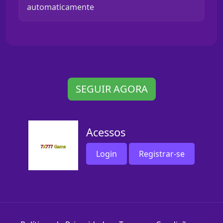
automaticamente
SEGUIR AGORA
Acessos
Login
Registrar-se