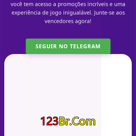
você tem acesso a promoções incríveis e uma
experiência de jogo inigualável. Junte-se aos
vencedores agora!
SEGUIR NO TELEGRAM