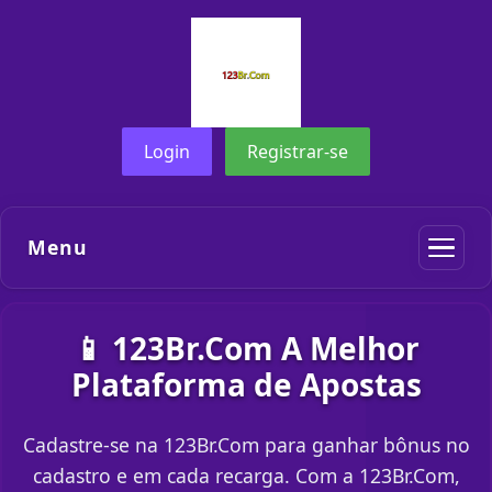
Login
Registrar-se
Menu
📱 123Br.Com A Melhor
Plataforma de Apostas
Cadastre-se na 123Br.Com para ganhar bônus no
cadastro e em cada recarga. Com a 123Br.Com,