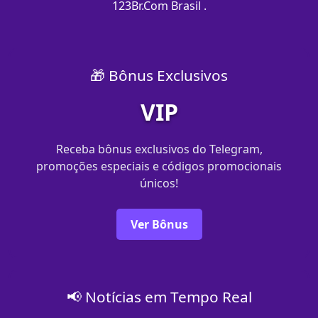
123Br.Com Brasil .
🎁 Bônus Exclusivos
VIP
Receba bônus exclusivos do Telegram,
promoções especiais e códigos promocionais
únicos!
Ver Bônus
📢 Notícias em Tempo Real