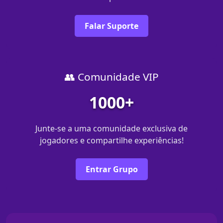
Falar Suporte
👥 Comunidade VIP
1000+
Junte-se a uma comunidade exclusiva de
jogadores e compartilhe experiências!
Entrar Grupo